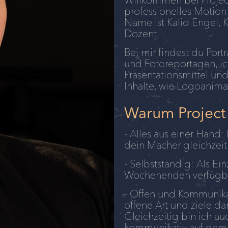
professionelles Motion
Name ist Kalid Engel, 
Dozent.
Bei mir findest du Port
und Fotoreportagen, ic
Präsentationsmittel un
Inhalte, wie Logoanim
Warum Project
- Alles aus einer Hand:
dein Macher gleichzeit
- Selbstständig: Als Ei
Wochenenden verfügb
- Offen und Kommunikat
offene Art und ziele da
Gleichzeitig bin ich au
kommunikativ auf dem 