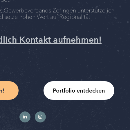
des Gewerbeverbands Zofingen unterstütze ich
 setze hohen Wert auf Regionalität.
ndlich Kontakt aufnehmen!
n!
Portfolio entdecken